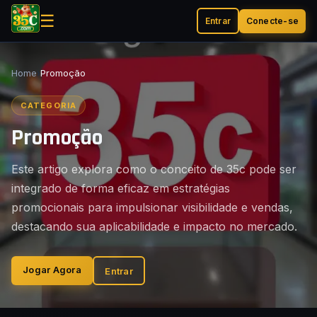
☰
Entrar
Conecte-se
Home
›
Promoção
CATEGORIA
Promoção
Este artigo explora como o conceito de 35c pode ser
integrado de forma eficaz em estratégias
promocionais para impulsionar visibilidade e vendas,
destacando sua aplicabilidade e impacto no mercado.
Jogar Agora
Entrar