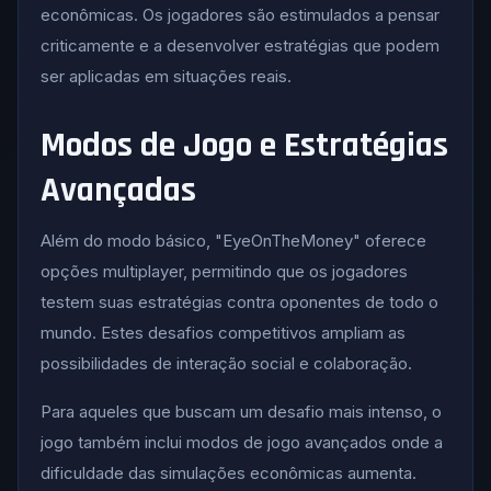
econômicas. Os jogadores são estimulados a pensar
criticamente e a desenvolver estratégias que podem
ser aplicadas em situações reais.
Modos de Jogo e Estratégias
Avançadas
Além do modo básico, "EyeOnTheMoney" oferece
opções multiplayer, permitindo que os jogadores
testem suas estratégias contra oponentes de todo o
mundo. Estes desafios competitivos ampliam as
possibilidades de interação social e colaboração.
Para aqueles que buscam um desafio mais intenso, o
jogo também inclui modos de jogo avançados onde a
dificuldade das simulações econômicas aumenta.