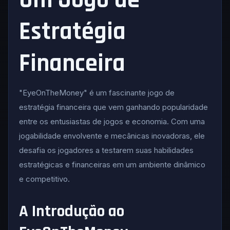
Um Jogo de
Estratégia
Financeira
"EyeOnTheMoney" é um fascinante jogo de
estratégia financeira que vem ganhando popularidade
entre os entusiastas de jogos e economia. Com uma
jogabilidade envolvente e mecânicas inovadoras, ele
desafia os jogadores a testarem suas habilidades
estratégicas e financeiras em um ambiente dinâmico
e competitivo.
A Introdução ao