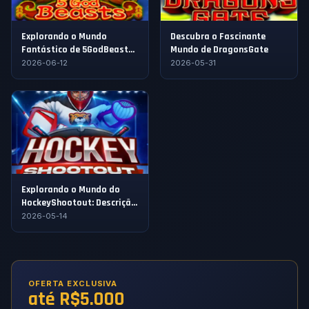
Explorando o Mundo
Descubra o Fascinante
Fantástico de 5GodBeasts:
Mundo de DragonsGate
Estratégias e Aventuras
2026-06-12
2026-05-31
Explorando o Mundo do
HockeyShootout: Descrição
e Regras do Jogo
2026-05-14
OFERTA EXCLUSIVA
até R$5.000