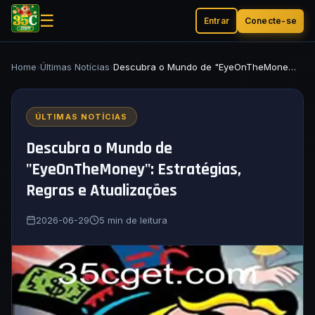
☰
Entrar
Conecte-se
Home
›
Últimas Notícias
›
Descubra o Mundo de "EyeOnTheMoney": Estratégias, Regras e Atualizações
ÚLTIMAS NOTÍCIAS
Descubra o Mundo de
"EyeOnTheMoney": Estratégias,
Regras e Atualizações
2026-06-29
5 min de leitura