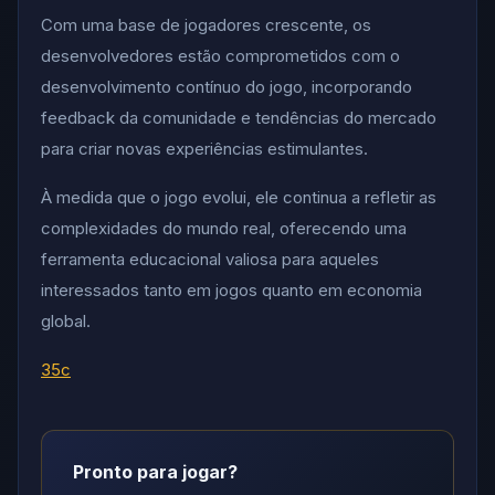
Com uma base de jogadores crescente, os
desenvolvedores estão comprometidos com o
desenvolvimento contínuo do jogo, incorporando
feedback da comunidade e tendências do mercado
para criar novas experiências estimulantes.
À medida que o jogo evolui, ele continua a refletir as
complexidades do mundo real, oferecendo uma
ferramenta educacional valiosa para aqueles
interessados tanto em jogos quanto em economia
global.
35c
Pronto para jogar?