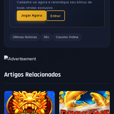
Cadastre-se agora e reivindique seu bônus de
boas-vindas exclusivo.
Jogar Agora
Entrar
Últimas Notícias
35c
Cassino Online
Artigos Relacionados