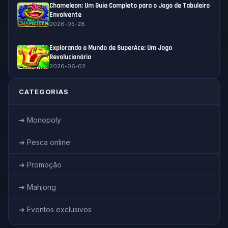
Chameleon: Um Guia Completo para o Jogo de Tabuleiro
Envolvente
2026-05-28
Explorando o Mundo de SuperAce: Um Jogo
Revolucionário
2026-06-02
CATEGORIAS
➔ Monopoly
➔ Pesca online
➔ Promoção
➔ Mahjong
➔ Eventos exclusivos