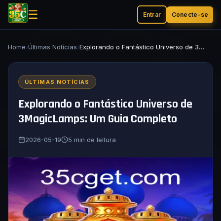
☰
Entrar
Conecte-se
Home
›
Últimas Notícias
›
Explorando o Fantástico Universo de 3MagicLamps: Um Guia Completo
ÚLTIMAS NOTÍCIAS
Explorando o Fantástico Universo de
3MagicLamps: Um Guia Completo
2026-05-19
5 min de leitura