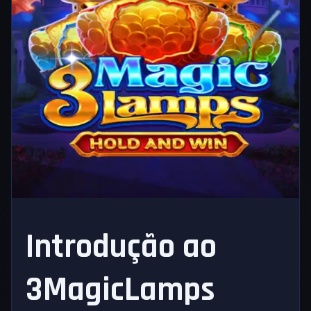
Introdução ao
3MagicLamps