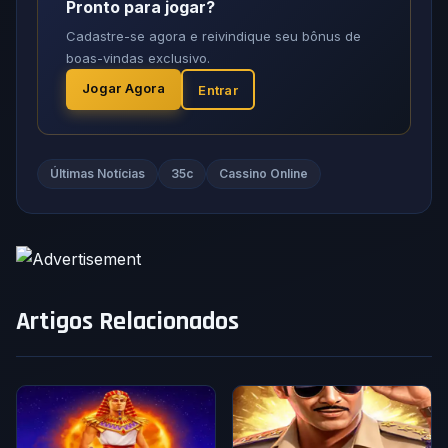
Pronto para jogar?
Cadastre-se agora e reivindique seu bônus de
boas-vindas exclusivo.
Jogar Agora
Entrar
Últimas Notícias
35c
Cassino Online
Artigos Relacionados