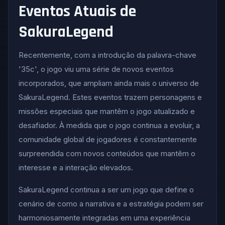
Eventos Atuais de
SakuraLegend
Recentemente, com a introdução da palavra-chave
'35c', o jogo viu uma série de novos eventos
incorporados, que ampliam ainda mais o universo de
SakuraLegend. Estes eventos trazem personagens e
missões especiais que mantêm o jogo atualizado e
desafiador. À medida que o jogo continua a evoluir, a
comunidade global de jogadores é constantemente
surpreendida com novos conteúdos que mantêm o
interesse e a interação elevados.
SakuraLegend continua a ser um jogo que define o
cenário de como a narrativa e a estratégia podem ser
harmoniosamente integradas em uma experiência