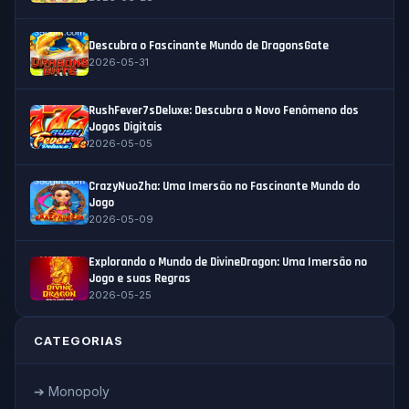
Descubra o Fascinante Mundo de DragonsGate
2026-05-31
RushFever7sDeluxe: Descubra o Novo Fenômeno dos
Jogos Digitais
2026-05-05
CrazyNuoZha: Uma Imersão no Fascinante Mundo do
Jogo
2026-05-09
Explorando o Mundo de DivineDragon: Uma Imersão no
Jogo e suas Regras
2026-05-25
CATEGORIAS
➔ Monopoly