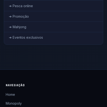
➔ Pesca online
➔ Promoção
➔ Mahjong
➔ Eventos exclusivos
NAVEGAÇÃO
Home
Monopoly