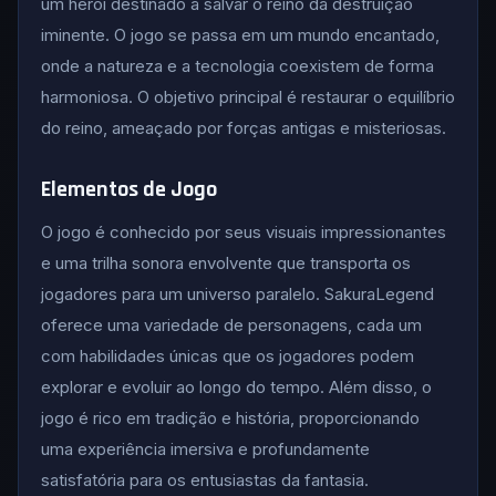
um herói destinado a salvar o reino da destruição
iminente. O jogo se passa em um mundo encantado,
onde a natureza e a tecnologia coexistem de forma
harmoniosa. O objetivo principal é restaurar o equilíbrio
do reino, ameaçado por forças antigas e misteriosas.
Elementos de Jogo
O jogo é conhecido por seus visuais impressionantes
e uma trilha sonora envolvente que transporta os
jogadores para um universo paralelo. SakuraLegend
oferece uma variedade de personagens, cada um
com habilidades únicas que os jogadores podem
explorar e evoluir ao longo do tempo. Além disso, o
jogo é rico em tradição e história, proporcionando
uma experiência imersiva e profundamente
satisfatória para os entusiastas da fantasia.