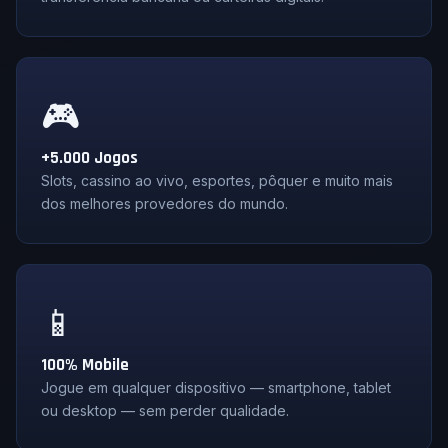
🎮
+5.000 Jogos
Slots, cassino ao vivo, esportes, pôquer e muito mais
dos melhores provedores do mundo.
📱
100% Mobile
Jogue em qualquer dispositivo — smartphone, tablet
ou desktop — sem perder qualidade.