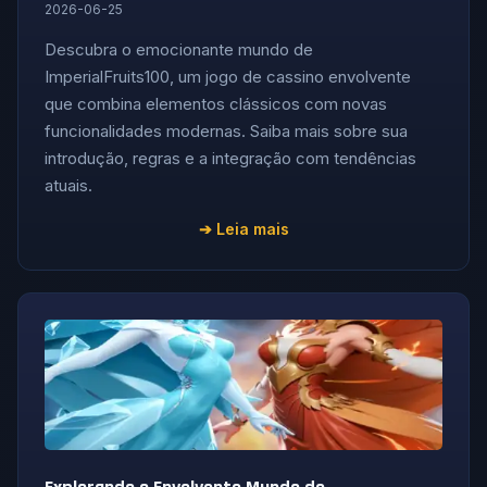
2026-06-25
Descubra o emocionante mundo de
ImperialFruits100, um jogo de cassino envolvente
que combina elementos clássicos com novas
funcionalidades modernas. Saiba mais sobre sua
introdução, regras e a integração com tendências
atuais.
➔ Leia mais