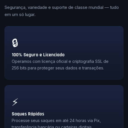
Segurança, variedade e suporte de classe mundial — tudo
em um só lugar.
🔒
100% Seguro e Licenciado
Operamos com licença oficial e criptografia SSL de
256 bits para proteger seus dados e transações.
⚡
Saques Rápidos
Processe seus saques em até 24 horas via Pix,
transferência bancária ou carteiras digitais.