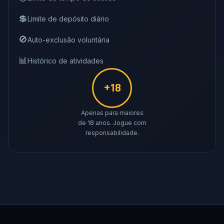
💲
Limite de depósito diário
🚫
Auto-exclusão voluntária
📊
Histórico de atividades
+18
Apenas para maiores
de 18 anos. Jogue com
responsabilidade.