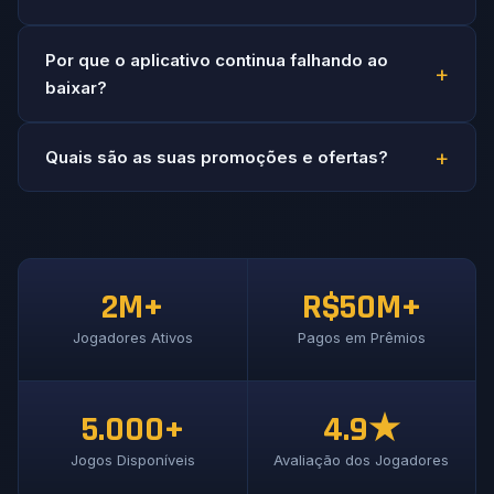
Acesse o site oficial, faça login na sua conta,
Por que o aplicativo continua falhando ao
navegue até a Central do Cliente e selecione a
+
baixar?
opção Alterar Senha. Digite sua nova senha segura e
salve.
Os motivos mais comuns incluem internet instável,
+
Quais são as suas promoções e ofertas?
espaço de armazenamento insuficiente ou
problemas de compatibilidade do dispositivo. Tente
Oferecemos bônus de boas-vindas, bônus diários de
liberar espaço ou verificar sua conexão.
depósito, vantagens VIP, recompensas por
indicação e cashback semanal!
2M+
R$50M+
Jogadores Ativos
Pagos em Prêmios
5.000+
4.9★
Jogos Disponíveis
Avaliação dos Jogadores