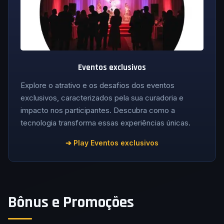
Eventos exclusivos
Explore o atrativo e os desafios dos eventos
exclusivos, caracterizados pela sua curadoria e
impacto nos participantes. Descubra como a
tecnologia transforma essas experiências únicas.
➔ Play Eventos exclusivos
Bônus e Promoções