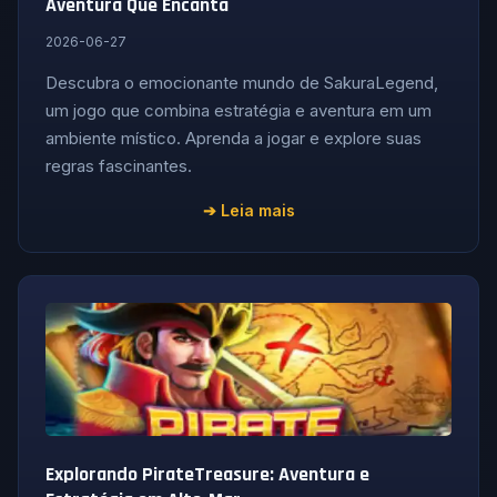
Aventura Que Encanta
2026-06-27
Descubra o emocionante mundo de SakuraLegend,
um jogo que combina estratégia e aventura em um
ambiente místico. Aprenda a jogar e explore suas
regras fascinantes.
➔ Leia mais
Explorando PirateTreasure: Aventura e