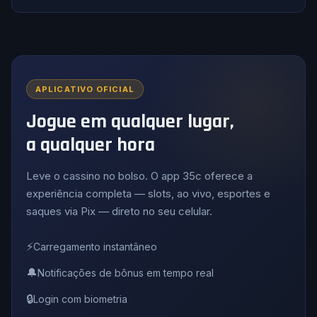
APLICATIVO OFICIAL
Jogue em qualquer lugar,
a qualquer hora
Leve o cassino no bolso. O app 35c oferece a
experiência completa — slots, ao vivo, esportes e
saques via Pix — direto no seu celular.
⚡
Carregamento instantâneo
🔔
Notificações de bônus em tempo real
🔒
Login com biometria