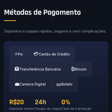
Métodos de Pagamento
Depósitos e saques rápidos, seguros e sem complicações.
⚡
💳
Pix
Cartão de Crédito
🏦
₿
Transferência Bancária
Bitcoin
💼
🎫
Carteira Digital
Boleto
R$20
24h
0%
Depósito mínimo
Tempo de saque
Taxa de transação