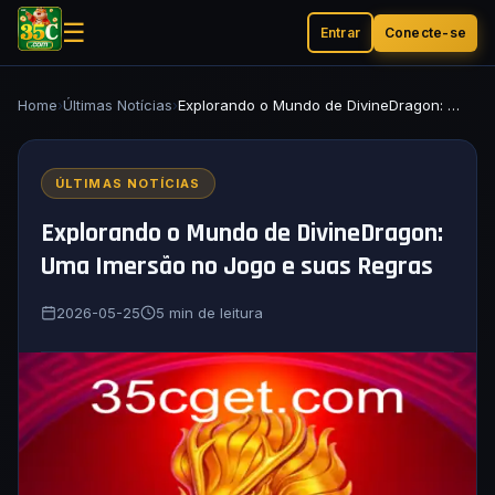
☰
Entrar
Conecte-se
Home
›
Últimas Notícias
›
Explorando o Mundo de DivineDragon: Uma Imersão no Jogo e suas Regras
ÚLTIMAS NOTÍCIAS
Explorando o Mundo de DivineDragon:
Uma Imersão no Jogo e suas Regras
2026-05-25
5 min de leitura