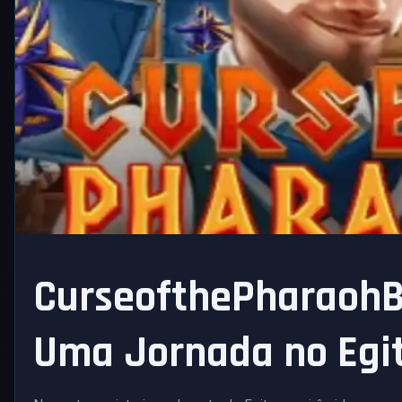
CurseofthePharaoh
Uma Jornada no Egit