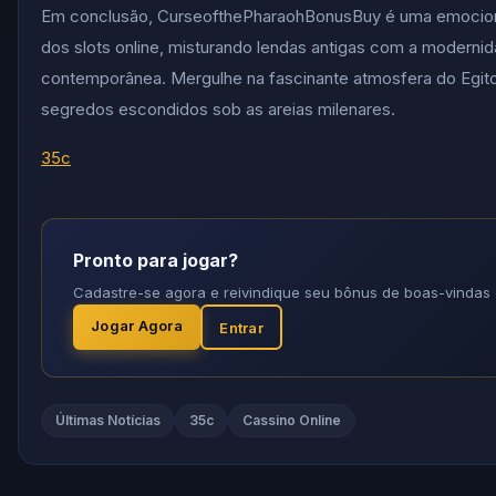
Em conclusão, CurseofthePharaohBonusBuy é uma emocio
dos slots online, misturando lendas antigas com a moderni
contemporânea. Mergulhe na fascinante atmosfera do Egito
segredos escondidos sob as areias milenares.
35c
Pronto para jogar?
Cadastre-se agora e reivindique seu bônus de boas-vindas 
Jogar Agora
Entrar
Últimas Notícias
35c
Cassino Online