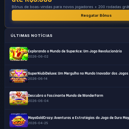
Bônus de boas-vindas para novos jogadores + 200 rodadas grát
Resgatar Bônus
ÚLTIMAS NOTÍCIAS
Explorando o Mundo de SuperAce: Um Jogo Revolucionário
2026-06-02
SuperNiubiDeluxe: Um Mergulho no Mundo Inovador dos Jogos
2026-06-14
Descubra o Fascinante Mundo de WonderFarm
2026-06-04
MayaGoldCrazy: Aventuras e Estratégias do Jogo de Ouro Ma
2026-04-25