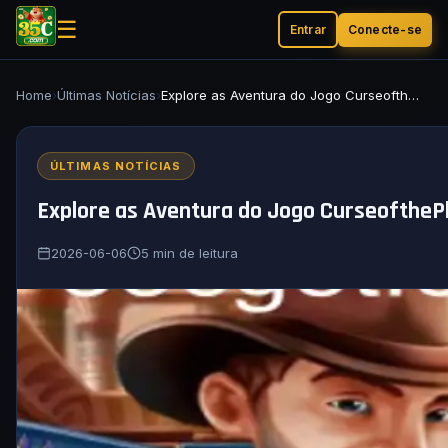
☰
Entrar
Conecte-se
Home
›
Últimas Notícias
›
Explore as Aventura do Jogo CurseofthePharaohBonusBuy
ÚLTIMAS NOTÍCIAS
Explore as Aventura do Jogo Curseofth
2026-06-06
5 min de leitura