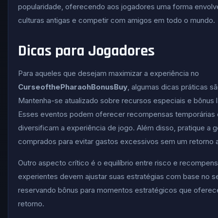
popularidade, oferecendo aos jogadores uma forma envol
culturas antigas e competir com amigos em todo o mundo.
Dicas para Jogadores
Para aqueles que desejam maximizar a experiência no
CurseofthePharaohBonusBuy
, algumas dicas práticas s
Mantenha-se atualizado sobre recursos especiais e bônus 
Esses eventos podem oferecer recompensas temporárias 
diversificam a experiência de jogo. Além disso, pratique a 
comprados para evitar gastos excessivos sem um retorno
Outro aspecto crítico é o equilíbrio entre risco e recompe
experientes devem ajustar suas estratégias com base no se
reservando bônus para momentos estratégicos que oferece
retorno.