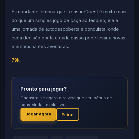
É importante lembrar que TreasureQuest é muito mais
do que um simples jogo de caça ao tesouro; ele é
uma jornada de autodescoberta e conquista, onde
cada decisão conta e cada passo pode levar a novas
e emocionantes aventuras.
79k
Pronto para jogar?
Cadastre-se agora e reivindique seu bônus de
boas-vindas exclusivo.
Jogar Agora
Entrar