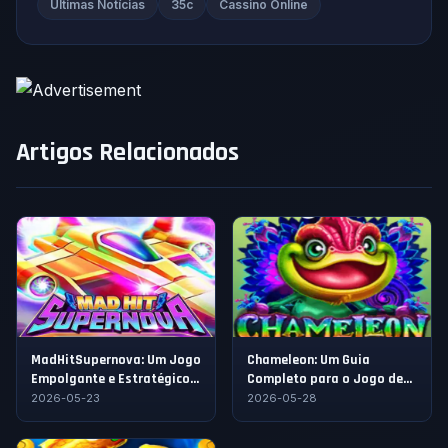
Últimas Notícias
35c
Cassino Online
Artigos Relacionados
MadHitSupernova: Um Jogo
Chameleon: Um Guia
Empolgante e Estratégico
Completo para o Jogo de
que Conquista o Mundo
Tabuleiro Envolvente
2026-05-23
2026-05-28