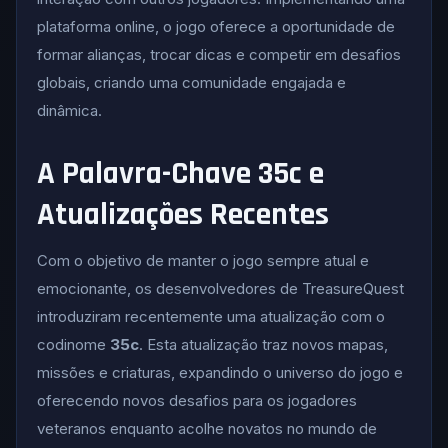
plataforma online, o jogo oferece a oportunidade de
formar alianças, trocar dicas e competir em desafios
globais, criando uma comunidade engajada e
dinâmica.
A Palavra-Chave 35c e
Atualizações Recentes
Com o objetivo de manter o jogo sempre atual e
emocionante, os desenvolvedores de TreasureQuest
introduziram recentemente uma atualização com o
codinome
35c
. Esta atualização traz novos mapas,
missões e criaturas, expandindo o universo do jogo e
oferecendo novos desafios para os jogadores
veteranos enquanto acolhe novatos no mundo de