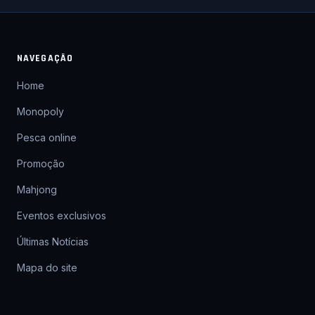
NAVEGAÇÃO
Home
Monopoly
Pesca online
Promoção
Mahjong
Eventos exclusivos
Últimas Notícias
Mapa do site