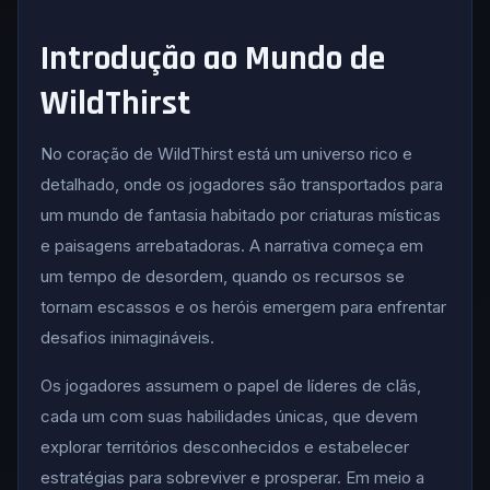
Introdução ao Mundo de
WildThirst
No coração de WildThirst está um universo rico e
detalhado, onde os jogadores são transportados para
um mundo de fantasia habitado por criaturas místicas
e paisagens arrebatadoras. A narrativa começa em
um tempo de desordem, quando os recursos se
tornam escassos e os heróis emergem para enfrentar
desafios inimagináveis.
Os jogadores assumem o papel de líderes de clãs,
cada um com suas habilidades únicas, que devem
explorar territórios desconhecidos e estabelecer
estratégias para sobreviver e prosperar. Em meio a