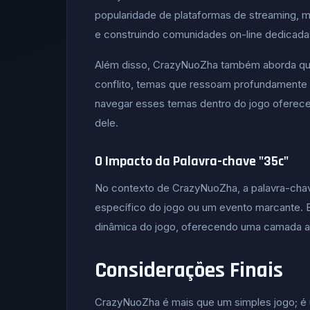
popularidade de plataformas de streaming, m
e construindo comunidades on-line dedicada
Além disso, CrazyNuoZha também aborda qu
conflito, temas que ressoam profundamente 
navegar esses temas dentro do jogo oferece 
dele.
O Impacto da Palavra-chave "35c"
No contexto de CrazyNuoZha, a palavra-cha
específico do jogo ou um evento marcante. 
dinâmica do jogo, oferecendo uma camada ad
Considerações Finais
CrazyNuoZha é mais que um simples jogo; é 