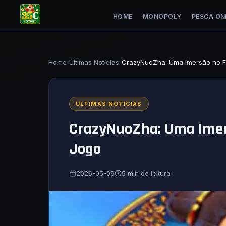
HOME
MONOPOLY
PESCA ON
Home
›
Últimas Notícias
›
ÚLTIMAS NOTÍCIAS
CrazyNuoZha: Uma Imer
Jogo
2026-05-09
5 min de leitura