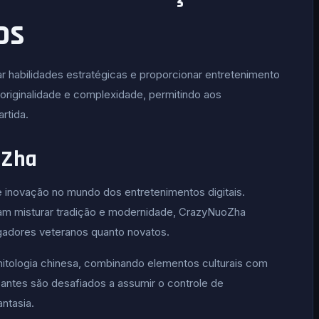
os
 habilidades estratégicas e proporcionar entretenimento
originalidade e complexidade, permitindo aos
rtida.
oZha
inovação no mundo dos entretenimentos digitais.
am misturar tradição e modernidade, CrazyNuoZha
ogadores veteranos quanto novatos.
tologia chinesa, combinando elementos culturais com
antes são desafiados a assumir o controle de
ntasia.