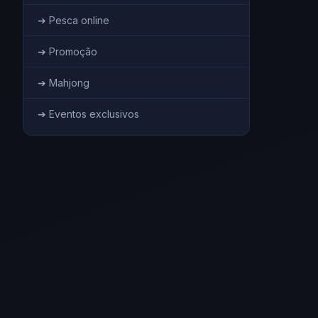
➔ Pesca online
➔ Promoção
➔ Mahjong
➔ Eventos exclusivos