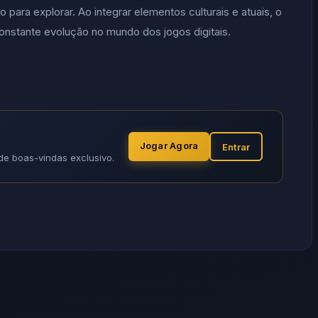
para explorar. Ao integrar elementos culturais e atuais, o
onstante evolução no mundo dos jogos digitais.
Jogar Agora
Entrar
de boas-vindas exclusivo.