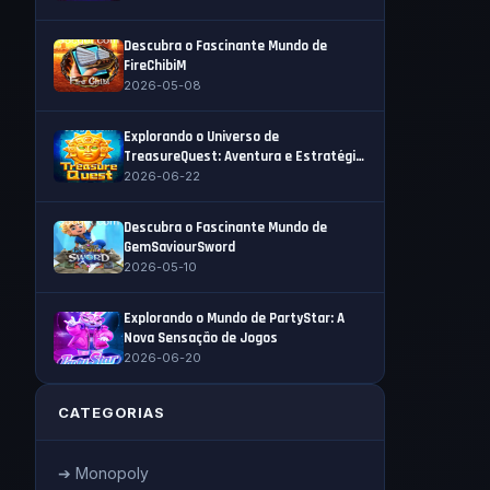
Descubra o Fascinante Mundo de
FireChibiM
2026-05-08
Explorando o Universo de
TreasureQuest: Aventura e Estratégia
na Busca pelo Tesouro
2026-06-22
Descubra o Fascinante Mundo de
GemSaviourSword
2026-05-10
Explorando o Mundo de PartyStar: A
Nova Sensação de Jogos
2026-06-20
CATEGORIAS
➔ Monopoly