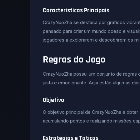
Características Principais
CrazyNuoZha se destaca por gráficos vibrante
pensado para criar um mundo coeso e visualme
jogadores a explorarem e descobrirem os mi
Regras do Jogo
CrazyNuoZha possui um conjunto de regras 
justa e emocionante. Aqui estão algumas das 
Objetivo
O objetivo principal de CrazyNuoZha é obter
acumulando pontos e realizando missões esp
Estratégias e Táticas