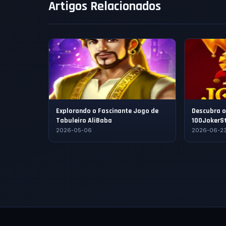
Artigos Relacionados
Explorando o Fascinante Jogo de
Descubra o
Tabuleiro AliBaba
100JokerSt
dos Jogos 
2026-05-06
2026-06-2