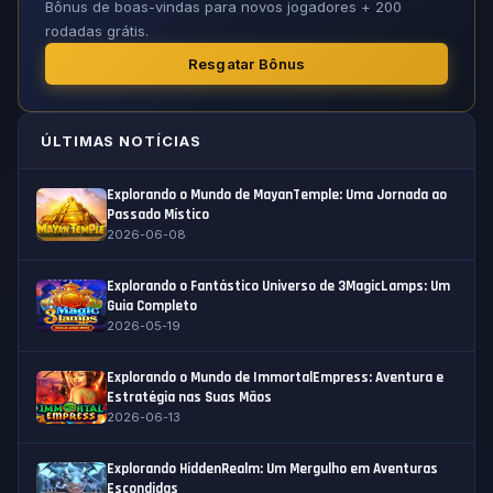
Bônus de boas-vindas para novos jogadores + 200
rodadas grátis.
Resgatar Bônus
ÚLTIMAS NOTÍCIAS
Explorando o Mundo de MayanTemple: Uma Jornada ao
Passado Místico
2026-06-08
Explorando o Fantástico Universo de 3MagicLamps: Um
Guia Completo
2026-05-19
Explorando o Mundo de ImmortalEmpress: Aventura e
Estratégia nas Suas Mãos
2026-06-13
Explorando HiddenRealm: Um Mergulho em Aventuras
Escondidas